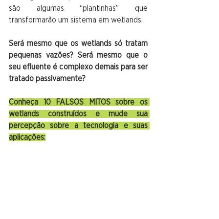
são algumas “plantinhas” que 
transformarão um sistema em wetlands.
Será mesmo que os wetlands só tratam 
pequenas vazões? Será mesmo que o 
seu efluente é complexo demais para ser 
tratado passivamente?
Conheça 10 FALSOS MITOS sobre os 
wetlands construídos e mude sua 
percepção sobre a tecnologia e suas 
aplicações: