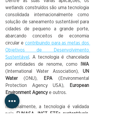
Dentre as suas várias aplicações, os 
wetlands construídos são uma tecnologia 
consolidada internacionalmente como 
solução de saneamento sustentável para 
cidades de pequeno a grande porte, 
abarcando conceitos de economia 
circular e 
contribuindo para as metas dos 
Objetivos de Desenvolvimento 
Sustentável
. A tecnologia é chancelada 
por entidades de renome, como 
IWA
(International Water Association),
 UN 
Water
 (ONU), 
EPA
 (Environmental 
Protection Agency USA), 
European 
Environment Agency
 e outros. 
Nacionalmente, a tecnologia é validada 
pela 
FUNASA, INCT ETEs sustentáveis, 
Grupo Wetlands Brasil
, além de ser 
chancelada por centros de pesquisa de 