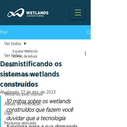
Post
Ver todos
Equipe Wetlands
Ver todos
10 min de leitura
Desmistificando os
Lodos
sistemas wetlands
Efluentes sanitários
construídos
Águas Industriais
Atualizado:
27 de dez. de 2023
Wetlands pelo mundo
10 mitos sobre os wetlands 
Águas de Mineração
construídos que fazem você 
O&M
duvidar que a tecnologia 
Pesquisa aplicada