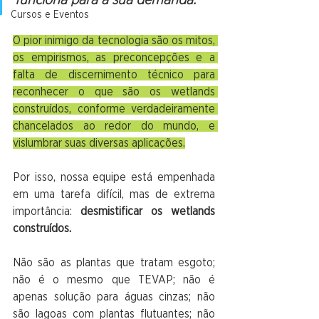
funciona para a sua demanda.
Cursos e Eventos
O pior inimigo da tecnologia são os mitos, 
os empirismos, as preconcepções e a 
falta de discernimento técnico para 
reconhecer o que são os wetlands 
construídos, conforme verdadeiramente 
chancelados ao redor do mundo, e 
vislumbrar suas diversas aplicações.
Por isso, nossa equipe está empenhada 
em uma tarefa difícil, mas de extrema 
importância: 
desmistificar os wetlands 
construídos.
Não são as plantas que tratam esgoto; 
não é o mesmo que TEVAP; não é 
apenas solução para águas cinzas; não 
são lagoas com plantas flutuantes; não 