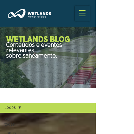
WETLANDS BLOG
Conteúdos e eventos
relevantes
sobre saneamento.
BLOG
Lodos
Ver
todos
Lodos