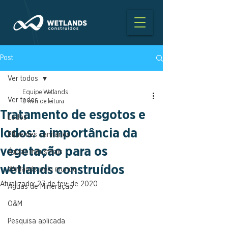
Post
Ver todos
Equipe Wetlands
Ver todos
3 min de leitura
Tratamento de esgotos e
Lodos
lodos: a importância da
Efluentes sanitários
vegetação para os
Águas Industriais
wetlands construídos
Wetlands pelo mundo
Atualizado:
27 de fev. de 2020
Águas de Mineração
O&M
Pesquisa aplicada