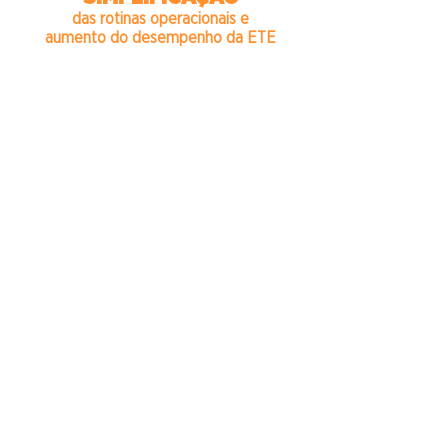
das rotinas operacionais e
aumento do desempenho da ETE
Descarga de lodo simples;
Liberação para maior frequência de
descarga de lodos da ETE;
Melhor controle operacional na ETE pela
simplificação da descarga de lodo;
Eliminação da limpeza de leitos de
secagem e operação de equipamentos;