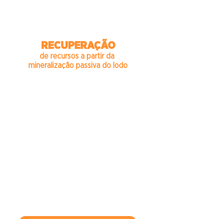
RECUPERAÇÃO
de recursos a partir da
mineralização passiva do lodo
Tendência mundial do saneamento
sustentável;
Conversão de lodos em composto
orgânico;
Formação de estoque de insumo
agrícola;
Lotes de composto gerados a cada
ciclo operacional de 3 a 10 anos;