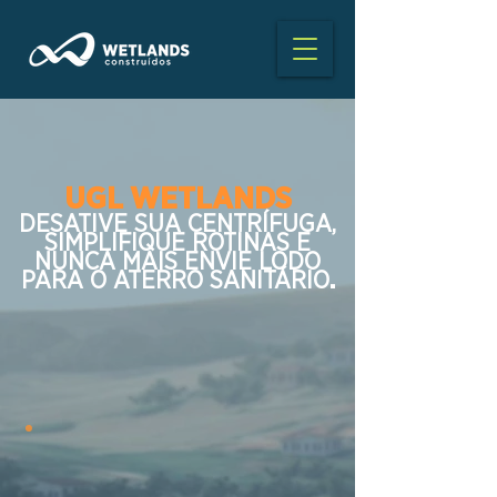
UGL WETLANDS
DESATIVE SUA CENTRÍFUGA,
SIMPLIFIQUE ROTINAS E
NUNCA MAIS ENVIE LODO
PARA O ATERRO SANITÁRIO
.