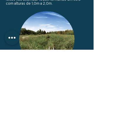
com alturas de 1,0m a 2,0m.
Estabilização
Ao longo do ciclo de mineralização, variando
de 3 a 10 anos, os lodos são estabilizados e
convertidos em composto orgânico. A
vegetação que recobre o leito fornece material
estruturante que, misturado naturalmente ao
biossólido, produz um composto com
excelentes propriedades para adubação de
solos.