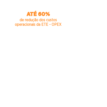
ATÉ 60%
de redução dos custos
operacionais da ETE - OPEX
Desativação de equipamentos
mecanizados;
Eliminação do consumo de polímeros;
Eliminação da logística de destinação
para aterro sanitário;
Mineralização passiva dos lodos em
ciclos de 3 a 10 anos;