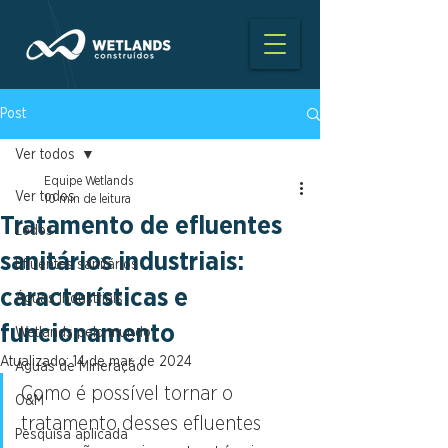
Post
Ver todos
Equipe Wetlands
Ver todos
10 min de leitura
Tratamento de efluentes
Lodos
sanitários industriais:
Efluentes sanitários
características e
Águas Industriais
funcionamento
Wetlands pelo mundo
Atualizado:
14 de mar. de 2024
Águas de Mineração
Como é possível tornar o 
O&M
tratamento desses efluentes 
Pesquisa aplicada