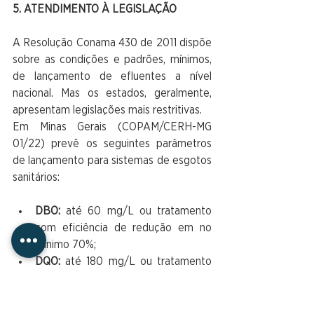
5. ATENDIMENTO À LEGISLAÇÃO
A Resolução Conama 430 de 2011 dispõe 
sobre as condições e padrões, mínimos, 
de lançamento de efluentes a nível 
nacional. Mas os estados, geralmente, 
apresentam legislações mais restritivas.
Em Minas Gerais (COPAM/CERH-MG 
01/22) prevê os seguintes parâmetros 
de lançamento para sistemas de esgotos 
sanitários:
DBO:
 até 60 mg/L ou tratamento 
com eficiência de redução em no 
mínimo 70%;
DQO:
 até 180 mg/L ou tratamento 
com eficiência de redução em no 
mínimo 65%;
Nitrogênio amoniacal total: 
20 mg/L 