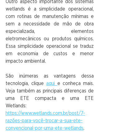
Outro aspecto importante dos sistemas 
wetlands é a simplicidade operacional, 
com rotinas de manutenção mínimas e 
sem a necessidade de mão de obra 
especializada, elementos 
eletromecânicos ou produtos químicos. 
Essa simplicidade operacional se traduz 
em economia de custos e menor 
impacto ambiental.
São inúmeras as vantagens dessa 
tecnologia, clique 
aqui 
e conheça mais. 
Veja também as principais diferenças de 
uma ETE compacta e uma ETE 
Wetlands: 
https://www.wetlands.com.br/post/7-
razões-para-você-trocar-a-sua-ete-
convencional-por-uma-ete-wetlands
. 