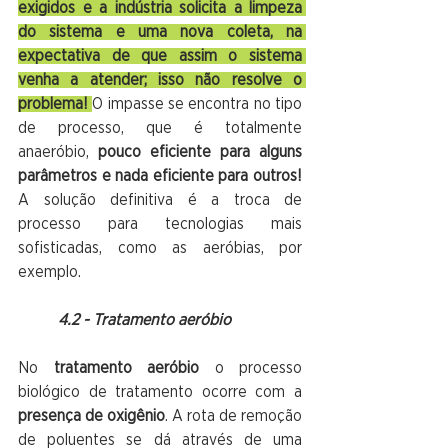
exigidos e a indústria solicita a limpeza 
do sistema e uma nova coleta, na 
expectativa de que assim o sistema 
venha a atender; isso não resolve o 
problema! 
O impasse se encontra no tipo 
de processo, que é totalmente 
anaeróbio, 
pouco eficiente para alguns 
parâmetros e nada eficiente para outros!
A solução definitiva é a troca de 
processo para tecnologias mais 
sofisticadas, como as aeróbias, por 
exemplo.
4.2 - Tratamento aeróbio
No
 tratamento aeróbio
 o processo 
biológico de tratamento ocorre com a 
presença de oxigênio
. A rota de remoção 
de poluentes se dá através de uma 