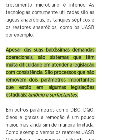
crescimento microbiano é inferior. As 
tecnologias comumente utilizadas são as 
lagoas anaeróbias, os tanques sépticos e 
os reatores anaeróbios, como os UASB 
por exemplo. 
Apesar das suas baixíssimas demandas 
operacionais, são sistemas que têm 
muita dificuldade em atender a legislação 
com consistência. São processos que não 
removem dois parâmetros importantes 
que estão em algumas legislações 
estaduais: a
mônio e surfactantes.
Em outros parâmetros como DBO, DQO, 
óleos e graxas a remoção é um pouco 
maior, mas ainda sim de maneira limitada. 
Como exemplo vemos os reatores UASB 
(tecnologia largamente utilizada no 