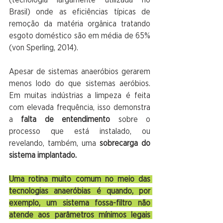
Brasil) onde as eficiências típicas de 
remoção da matéria orgânica tratando 
esgoto doméstico são em média de 65% 
(von Sperling, 2014).
Apesar de sistemas anaeróbios gerarem 
menos lodo do que sistemas aeróbios. 
Em muitas indústrias a limpeza é feita 
com elevada frequência, isso demonstra 
a
 falta de entendimento 
sobre o 
processo que está instalado, ou 
revelando, também, uma 
sobrecarga do 
sistema implantado. 
Uma rotina muito comum no meio das 
tecnologias anaeróbias é quando, por 
exemplo, um sistema fossa-filtro não 
atende aos parâmetros mínimos legais 