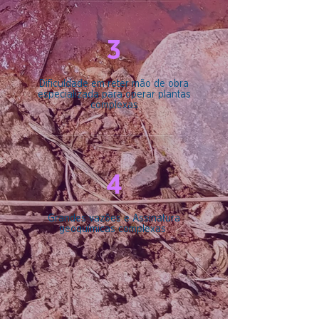
3
Dificuldade em reter mão de obra
especializada para operar plantas
complexas
4
Grandes vazões e Assinatura
geoquímicas complexas