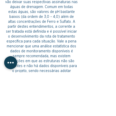
vão deixar suas respectivas assinaturas nas
águas de drenagem. Comum em todas
estas águas, são valores de pH bastante
baixos (da ordem de 3,0 – 4,0) além de
altas concentrações de Ferro e Sulfato. A
partir destes entendimentos, a corrente a
ser tratada está definida e é possível iniciar
o desenvolvimento da rota de tratamento
específica para cada situação. Vale a pena
mencionar que uma análise estatística dos
dados de monitoramento disponíveis é
sempre recomendada, mas existem
situações em que as estruturas não são
existentes e não há dados disponíveis para
o projeto, sendo necessárias adotar
referências de águas similares ou ensaios
de lixiviação.
Entretanto, o maior desafio nestes casos
não é simplesmente entregar água limpa de
volta à natureza. O desafio é manter esta
estrutura funcionando bem ao longo do
tempo. Especialmente no período de
descomissionamento, quando não há mais