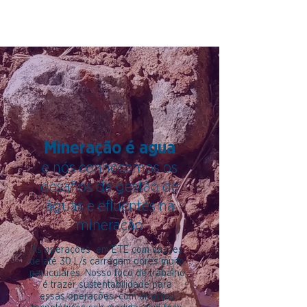
Mineração é agua
e nós conhecemos os
desafios da gestão de
águas e efluentes na
mineração
As operações em ETE com vazões
de até 30 L/s carregam dores muito
particulares. Nosso foco de trabalho
é trazer sustentabilidade para
essas operações, com arranjos