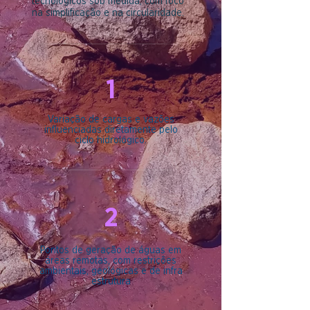
tecnológicos sob medida, com foco
na simplificação e na circularidade.
1
Variação de cargas e vazões
influenciadas diretamente pelo
ciclo hidrológico.
2
Pontos de geração de águas em
áreas remotas, com restrições
ambientais, geológicas e de infra
estrutura