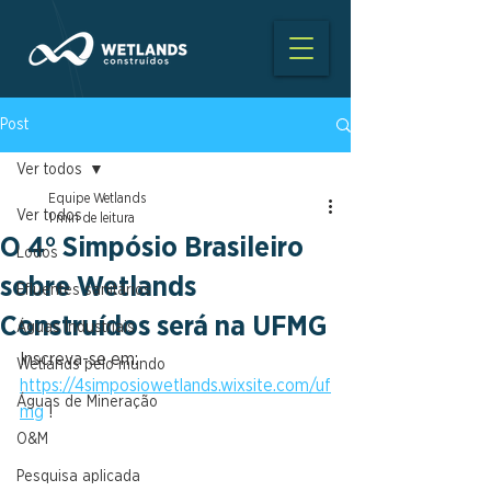
Post
Ver todos
Equipe Wetlands
Ver todos
1 min de leitura
O 4° Simpósio Brasileiro
Lodos
sobre Wetlands
Efluentes sanitários
Construídos será na UFMG
Águas Industriais
Inscreva-se em: 
Wetlands pelo mundo
https://4simposiowetlands.wixsite.com/uf
Águas de Mineração
mg
 !
O&M
Pesquisa aplicada