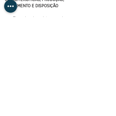
TRATAMENTO E DISPOSIÇÃO
Tipos de subprodutos gerados 
numa ETE
Geração de lodo nos sistemas de 
tratamento de esgotos
Relações fundamentais (sólidos, 
umidade, concentração, vazão)
Cálculo da produção de lodo
Etapas do tratamento do lodo
Disposição final do lodo
Tendências na gestão de lodo no 
Brasil e no mundo
Aproveitamento agrícola de lodos
Seleção de alternativas para o 
tratamento de lodos
Wetlands construídos para 
tratamento de lodos
Mais informações disponíveis na imagem 
abaixo!