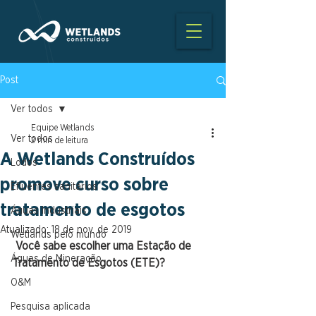
Post
Ver todos
Equipe Wetlands
Ver todos
2 min de leitura
A Wetlands Construídos
Lodos
promove curso sobre
Efluentes sanitários
tratamento de esgotos
Águas Industriais
Atualizado:
18 de nov. de 2019
Wetlands pelo mundo
Você sabe escolher uma Estação de 
Águas de Mineração
Tratamento de Esgotos (ETE)?
O&M
Pesquisa aplicada