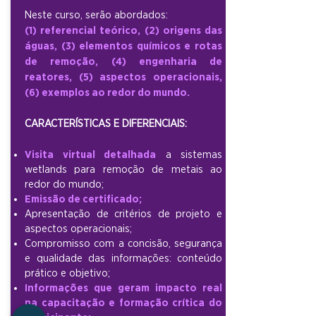
Neste curso, serão abordados:
(1) referencial teórico, (2) origens das
águas, (3) elementos químicos e rotas
de remoção, (4) engenharia de
reatores, (5) aspectos operacionais,
(6) exemplos ao redor do mundo.
CARACTERÍSTICAS
E DIFERENCIAIS:
Visita virtual detalhada
a sistemas
wetlands para remoção de metais ao
redor do mundo;
Emissão de certificado;
Apresentação de critérios de projeto e
aspectos operacionais;
Compromisso com a concisão, segurança
e qualidade das informações: conteúdo
prático e objetivo;
Informações que geram impacto real
na capacitação e formação crítica do