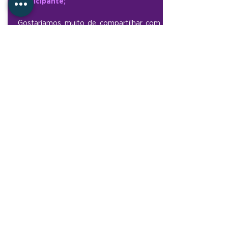
participante;
Gostaríamos muito de compartilhar com
você o nosso know-how!
Para inscrição e mais
informações acesse a
página do curso!
ACCESS THE COURSE PAGE