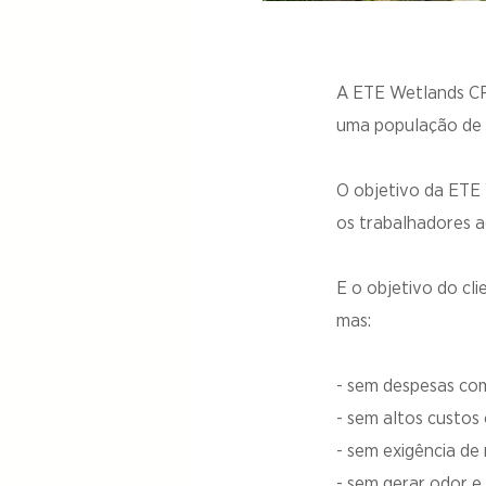
A ETE Wetlands CR
uma população de 
O objetivo da ETE
os trabalhadores a
E o objetivo do cl
mas:
- sem despesas co
- sem altos custos 
- sem exigência de
- sem gerar odor e 