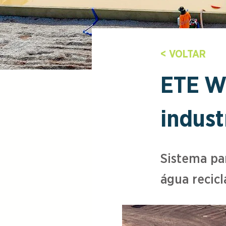
< VOLTAR
ETE We
indust
Sistema pa
água recic