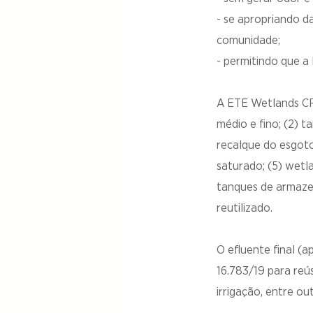
- se apropriando d
comunidade;
- permitindo que a 
A ETE Wetlands CR
médio e fino; (2) 
recalque do esgoto
saturado; (5) wetl
tanques de armazen
reutilizado.
O efluente final (
16.783/19 para reú
irrigação, entre out