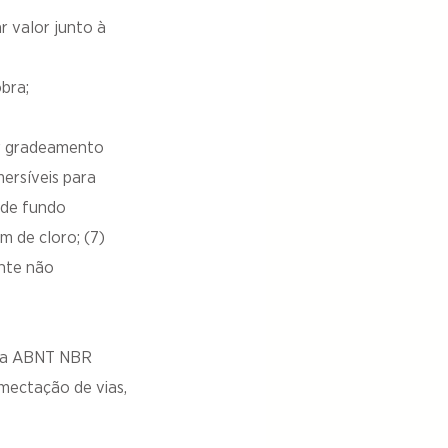
r valor junto à
obra;
or gradeamento
ersíveis para
 de fundo
m de cloro; (7)
ente não
pela ABNT NBR
umectação de vias,