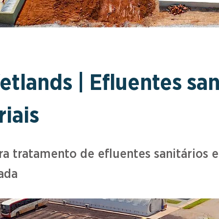
tlands | Efluentes san
riais
ra tratamento de efluentes sanitários 
lada