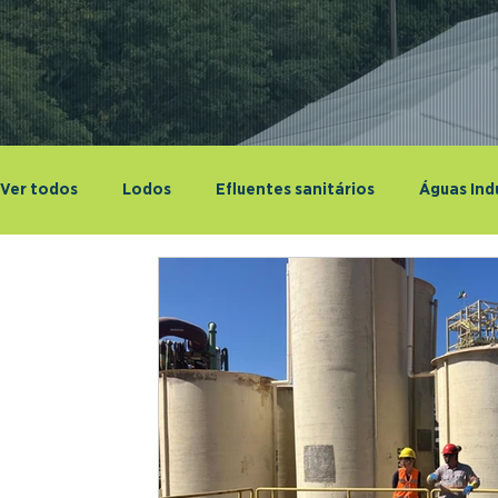
Ver todos
Lodos
Efluentes sanitários
Águas Indu
Pesquisa aplicada
Cursos e Eventos