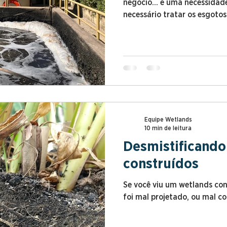
negócio... é uma necessidade
necessário tratar os esgoto
área disponível, prazos cur
restritos, além de frequent
administrativas e, consequ
tratamento.
Equipe Wetlands
10 min de leitura
Desmistificando
construídos
Se você viu um wetlands con
foi mal projetado, ou mal co