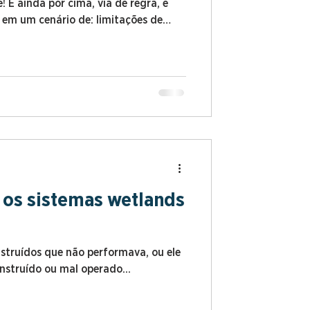
! E ainda por cima, via de regra, é
s em um cenário de: limitações de
tos de implantação e orçamentos
es realocações das unidades
entemente, das estações de
 os sistemas wetlands
struídos que não performava, ou ele
nstruído ou mal operado...