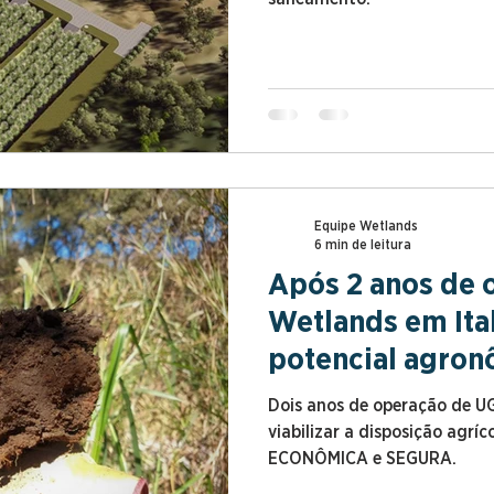
Equipe Wetlands
6 min de leitura
Após 2 anos de 
Wetlands em Ita
potencial agron
esgoto confor
Dois anos de operação de U
viabilizar a disposição agrí
ECONÔMICA e SEGURA.