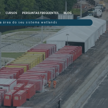
O
CURSOS
PERGUNTAS FREQUENTES
BLOG
 a área do seu sistema wetlands