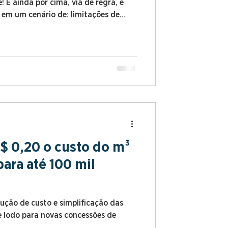
! E ainda por cima, via de regra, é
s em um cenário de: limitações de
tos de implantação e orçamentos
es realocações das unidades
entemente, das estações de
$ 0,20 o custo do m³
ara até 100 mil
ção de custo e simplificação das
e lodo para novas concessões de