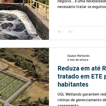
negócio... é uma necessidade
necessário tratar os esgoto
área disponível, prazos cur
restritos, além de frequent
administrativas e, consequ
tratamento.
Equipe Wetlands
6 min de leitura
Reduza em até R
tratado em ETE p
habitantes
UGL Wetlands garantem redu
rotinas de gerenciamento d
saneamento.