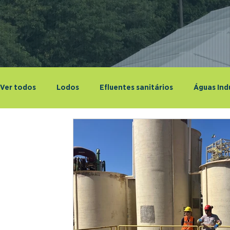
Ver todos
Lodos
Efluentes sanitários
Águas Indu
Pesquisa aplicada
Cursos e Eventos