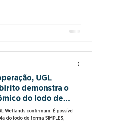
operação, UGL
birito demonstra o
ômico do lodo de
me CONAMA 498/20
GL Wetlands confirmam: É possível
cola do lodo de forma SIMPLES,